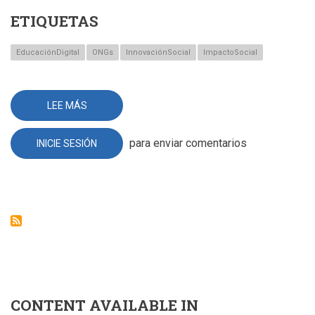
ETIQUETAS
EducaciónDigital
ONGs
InnovaciónSocial
ImpactoSocial
LEE MÁS
SOBRE
TRANSFORMA
LA
CAPACITACIÓN
para enviar comentarios
INICIE SESIÓN
EN
TU
ONG
CONTENT AVAILABLE IN