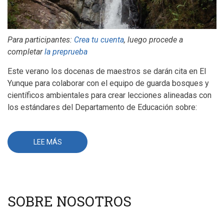
Para participantes:
Crea tu cuenta
, luego procede a
completar
la preprueba
Este verano los docenas de maestros se darán cita en El
Yunque para colaborar con el equipo de guarda bosques y
científicos ambientales para crear lecciones alineadas con
los estándares del Departamento de Educación sobre:
LEE MÁS
SOBRE
MAESTROS
SE
UNEN
PARA
PROTEGER
LAS
CUENCAS
SOBRE NOSOTROS
DE
EL
YUNQUE